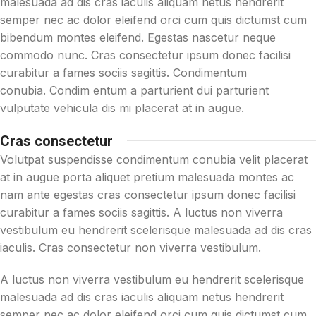
malesuada ad dis cras iaculis aliquam netus hendrerit
semper nec ac dolor eleifend orci cum quis dictumst cum
bibendum montes eleifend. Egestas nascetur neque
commodo nunc. Cras consectetur ipsum donec facilisi
curabitur a fames sociis sagittis. Condimentum
conubia. Condim entum a parturient dui parturient
vulputate vehicula dis mi placerat at in augue.
Cras consectetur
Volutpat suspendisse condimentum conubia velit placerat
at in augue porta aliquet pretium malesuada montes ac
nam ante egestas cras consectetur ipsum donec facilisi
curabitur a fames sociis sagittis. A luctus non viverra
vestibulum eu hendrerit scelerisque malesuada ad dis cras
iaculis. Cras consectetur non viverra vestibulum.
A luctus non viverra vestibulum eu hendrerit scelerisque
malesuada ad dis cras iaculis aliquam netus hendrerit
semper nec ac dolor eleifend orci cum quis dictumst cum