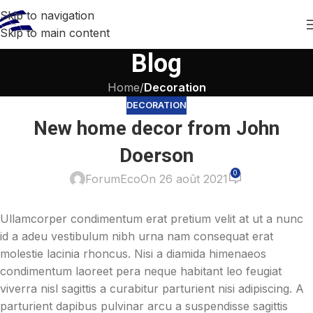
Skip to navigation
Skip to main content
Blog
Home
/
Decoration
DECORATION
New home decor from John
Doerson
0
ForumEco
On 26 août 2021
Ullamcorper condimentum erat pretium velit at ut a nunc
id a adeu vestibulum nibh urna nam consequat erat
molestie lacinia rhoncus. Nisi a diamida himenaeos
condimentum laoreet pera neque habitant leo feugiat
viverra nisl sagittis a curabitur parturient nisi adipiscing. A
parturient dapibus pulvinar arcu a suspendisse sagittis